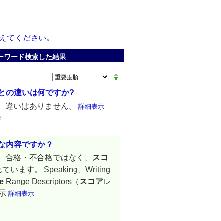
教えてください。
 」 でキーワード検索した結果
証との違いは何ですか?
、違いはありません。
詳細表示
6
うな内容ですか？
は、合格・不合格ではなく、
スコ
。 Speaking、Writing
e
Range Descriptors（
スコア
レ
表示
詳細表示