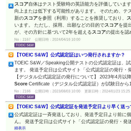
スコア
自体はテスト受験時の英語能力を評価していま
向上または低下する可能性があります。 そのため、テス
新の
スコア
を参照（利用）することを推奨しており、
います。 ただし、採用、出願などの目的で
スコア
を提
が、その方針に基づいて2年を超える
スコア
の提出を認
No：2167
公開日時：2024/04/16 10:00
TOEIC S&W
【TOEIC S&W】公式認定証はいつ発行されますか？
TOEIC S&W／Speaking公開テストの公式認定証は
ます。 発送予定日は公式サイト「公式認定証の発行・
【デジタル公式認定証の発行について】 2023年4月以降の試験より
Score
Certificate（デジタル公式認定証）が試験日
No：2166
公開日時：2023/08/03 10:00
更新日時：2024/01/23 15:25
TOEIC S&W
【TOEIC S&W】公式認定証を発送予定日より早く送
公式認定証は一斉発送しており、発送予定日より前に
ん。 発送予定日は公式サイト「公式認定証の発行・発
細表示