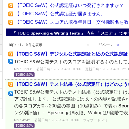
【TOEIC S&W】公式認定証はいつ発行されますか？
【TOEIC S&W】公式認定証が届きません。
【TOEIC S&W】スコアの取得年月日・交付機関名を
『 TOEIC Speaking & Writing Tests 』 内を 「 スコア
16件中 1 - 10 件を表示
≪
1 / 2ページ
≫
【TOEIC S&W】デジタル公式認定証と紙の公式認定
TOEIC S&W公開テストの
スコア
を証明するものとして
No：12308
公開日時：2023/04/20 10:00
更新日時：2023/04/20 15:1
TOEIC S&W
i
【TOEIC S&W】テスト結果（公式認定証）はどのよ
TOEIC S&W公開テストのテスト結果（公式認定証）
ア
で評価します。 公式認定証には以下の内容が記載されています
の各
スコア
が0～200点の範囲（10点刻み）で表示
Scor
ンジ別評価）： Speakingは8段階、Writingは9段階で
No：4545
公開日時：2023/04/20 10:00
ウィザードFAQ
TOEIC S&W