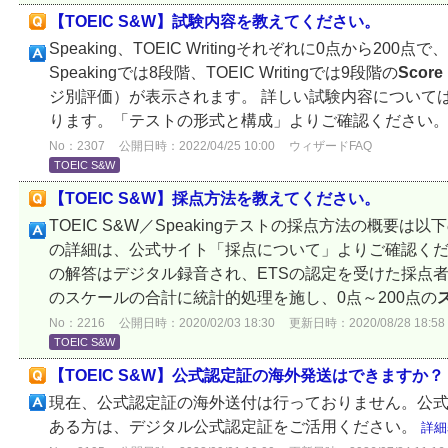
【TOEIC S&W】試験内容を教えてください。
Speaking、TOEIC Writingそれぞれに0点から200
Speakingでは8段階、TOEIC Writingでは9段階の
Score
ジ別評価）が表示されます。 詳しい試験内容について
ります。「テストの形式と構成」よりご確認ください。 TOEI
No：2307
公開日時：2022/04/25 10:00
ウィザードFAQ
TOEIC S&W
【TOEIC S&W】採点方法を教えてください。
TOEIC S&W／Speakingテストの採点方法の概要
の詳細は、公式サイト「採点について」よりご確認ください。 S
の解答はデジタル録音され、ETSの認定を受けた採点者
のスケールの合計に統計的処理を施し、0点～200点の
No：2216
公開日時：2020/02/03 18:30
更新日時：2020/08/28 18:58
TOEIC S&W
【TOEIC S&W】公式認定証の海外発送はできますか？
現在、公式認定証の海外送付は行っておりません。公
ある方は、デジタル公式認定証をご活用ください。
詳細