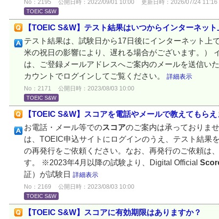
No：2195
公開日時：2022/09/01 10:00
更新日時：2026/07/24 11:16
TOEIC S&W
【TOEIC S&W】テスト結果はいつからインターネッ
テスト結果は、試験日から17日後にインターネット上
米の祝日の影響により、遅れる場合がございます。） 
は、ご登録メールアドレスへご案内のメールを送信い
カウントでログインしてご覧ください。
詳細表示
No：2171
公開日時：2023/08/03 10:00
TOEIC S&W
【TOEIC S&W】スコアを電話やメールで教えてもら
お電話・メール等での
スコア
のご案内は承っておりま
は、TOEIC申込サイトにログインのうえ、テスト結果
の再発行をご依頼ください。なお、再発行のご依頼は、
す。 ※2023年4月以降の試験より、Digital Official
Scor
証）が試験日
詳細表示
No：2169
公開日時：2023/08/03 10:00
TOEIC S&W
【TOEIC S&W】スコアに有効期限はありますか？