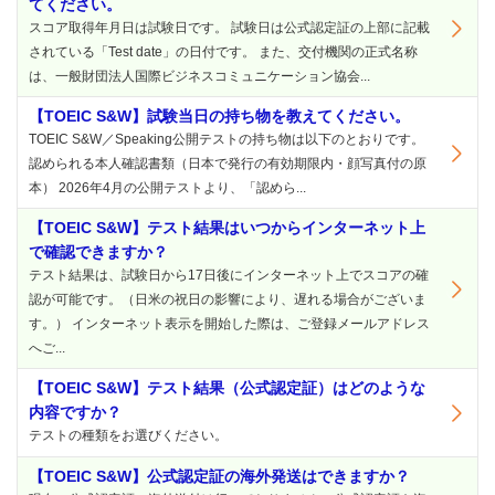
てください。
スコア取得年月日は試験日です。 試験日は公式認定証の上部に記載
されている「Test date」の日付です。 また、交付機関の正式名称
は、一般財団法人国際ビジネスコミュニケーション協会...
【TOEIC S&W】試験当日の持ち物を教えてください。
TOEIC S&W／Speaking公開テストの持ち物は以下のとおりです。
認められる本人確認書類（日本で発行の有効期限内・顔写真付の原
本） 2026年4月の公開テストより、「認めら...
【TOEIC S&W】テスト結果はいつからインターネット上
で確認できますか？
テスト結果は、試験日から17日後にインターネット上でスコアの確
認が可能です。（日米の祝日の影響により、遅れる場合がございま
す。） インターネット表示を開始した際は、ご登録メールアドレス
へご...
【TOEIC S&W】テスト結果（公式認定証）はどのような
内容ですか？
テストの種類をお選びください。
【TOEIC S&W】公式認定証の海外発送はできますか？