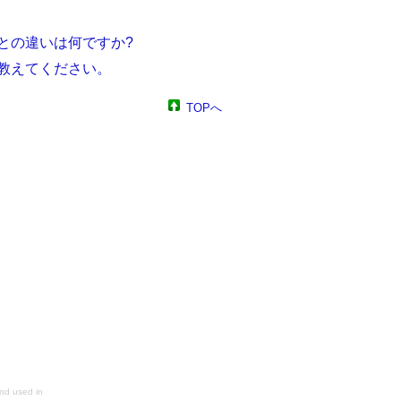
証との違いは何ですか?
を教えてください。
TOPへ
nd used in