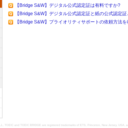
【Bridge S&W】デジタル公式認定証は有料ですか?
【Bridge S&W】デジタル公式認定証と紙の公式認定
【Bridge S&W】プライオリティサポートの依頼方法
, TOEIC and TOEIC BRIDGE are registered trademarks of ETS, Princeton, New Jersey, USA, a