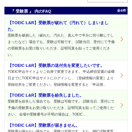
全4件
『 受験票 』 内のFAQ
【TOEIC L&R】受験票が破れて（汚れて）しまいまし
た。
受験票を破損した（破れた、汚れた、真ん中で半分に切り離してし
まったなど）場合でも、受験は可能です。 試験当日、受付にて予備
の受験票をお受け取りいただき、証明写真を貼ってご使用くださ
い。
【TOEIC L&R】受験票の送付先を変更したいです。
TOEIC申込サイトよりご自身で変更できます。 申込締切翌週の金曜
日までにTOEIC申込サイトにログインし、［登録情報の変更］より
登録住所をご変更ください。登録情報を変更すると「申込情...
【TOEIC L&R】受験票を紛失しました。
受験票を紛失した場合でも、受験は可能です。 試験当日、受付にて
予備の受験票をお受け取りいただき、証明写真を貼ってご使用くだ
さい。 会場や受験番号が不明の場合は、TOEIC...
【TOEIC L&R】受験票が届きません。
受験票が届かない場合でも、受験は可能です。また、IIBC試験運営