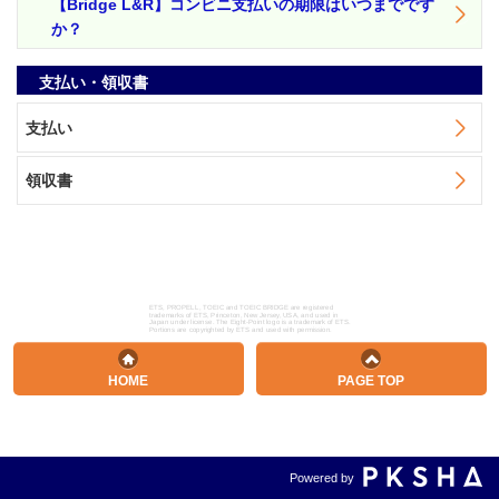
【Bridge L&R】コンビニ支払いの期限はいつまでです
か？
支払い・領収書
支払い
領収書
ETS, PROPELL, TOEIC and TOEIC BRIDGE are registered
trademarks of ETS, Princeton, New Jersey, USA, and used in
Japan under license. The Eight-Point logo is a trademark of ETS.
Portions are copyrighted by ETS and used with permission.
HOME
PAGE TOP
Powered by