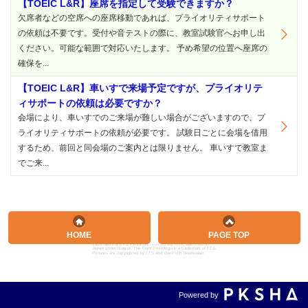
【TOEIC L&R】座席を指定して受験できますか？
欠席者などの空席への座席移動であれば、プライオリティサポート
の依頼は不要です。受付や音テストの際に、教室試験官へお申し出
ください。可能な範囲で対応いたします。 予め希望の位置へ座席の
確保を...
【TOEIC L&R】車いすで来場予定ですが、プライオリテ
ィサポートの依頼は必要ですか？
会場により、車いすでのご来場が難しい場合がございますので、プ
ライオリティサポートの依頼が必要です。 試験日ごとに会場を借用
するため、前回と同会場のご案内とは限りません。 車いすで教室ま
でご来...
HOME
PAGE TOP
ETS, PROPELL, TOEIC and TOEIC BRIDGE are registered
trademarks of ETS, Princeton, New Jersey, USA, and used in
Japan under license. The Eight-Point logo is a trademark of ETS.
Portions are copyrighted by ETS and used with permission.
Powered by