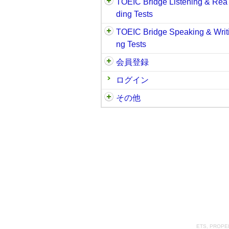
TOEIC Bridge Listening & Rea
ding Tests
TOEIC Bridge Speaking & Writ
ng Tests
会員登録
ログイン
その他
ETS, PROPELL