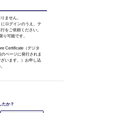
おりません。
トにログインのうえ、テ
発行をご依頼ください。
限り可能です。
e Certificate（デジタ
後のページに発行されま
ございます。）お申し込
い。
したか？