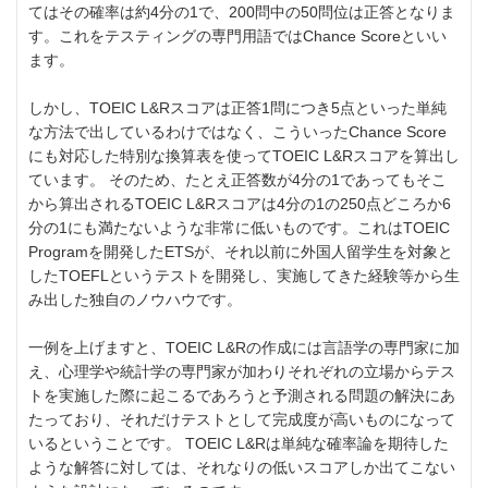
てはその確率は約4分の1で、200問中の50問位は正答となりま
す。これをテスティングの専門用語ではChance Scoreといい
ます。
しかし、TOEIC L&Rスコアは正答1問につき5点といった単純
な方法で出しているわけではなく、こういったChance Score
にも対応した特別な換算表を使ってTOEIC L&Rスコアを算出し
ています。 そのため、たとえ正答数が4分の1であってもそこ
から算出されるTOEIC L&Rスコアは4分の1の250点どころか6
分の1にも満たないような非常に低いものです。これはTOEIC
Programを開発したETSが、それ以前に外国人留学生を対象と
したTOEFLというテストを開発し、実施してきた経験等から生
み出した独自のノウハウです。
一例を上げますと、TOEIC L&Rの作成には言語学の専門家に加
え、心理学や統計学の専門家が加わりそれぞれの立場からテス
トを実施した際に起こるであろうと予測される問題の解決にあ
たっており、それだけテストとして完成度が高いものになって
いるということです。 TOEIC L&Rは単純な確率論を期待した
ような解答に対しては、それなりの低いスコアしか出てこない