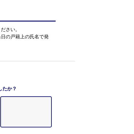
ください。
証）は試験当日の戸籍上の氏名で発
したか？