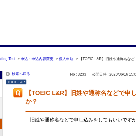
ding Test
>
申込・申込内容変更
>
個人申込
>
【TOEIC L&R】旧姓や通称名な
検索へ戻る
No : 3233
公開日時 : 2020/06/16 15:
TOEIC L&R
【TOEIC L&R】旧姓や通称名などで
か？
旧姓や通称名などで申し込みをしてもいいです