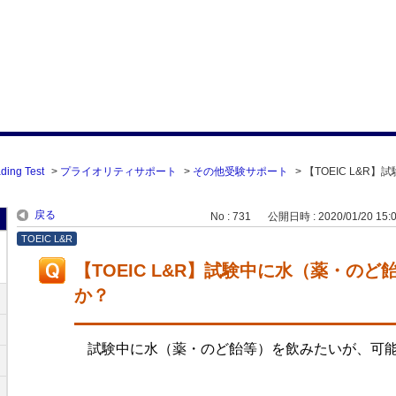
ding Test
>
プライオリティサポート
>
その他受験サポート
>
【TOEIC L&R】
戻る
No : 731
公開日時 : 2020/01/20 15:
TOEIC L&R
【TOEIC L&R】試験中に水（薬・の
か？
試験中に水（薬・のど飴等）を飲みたいが、可