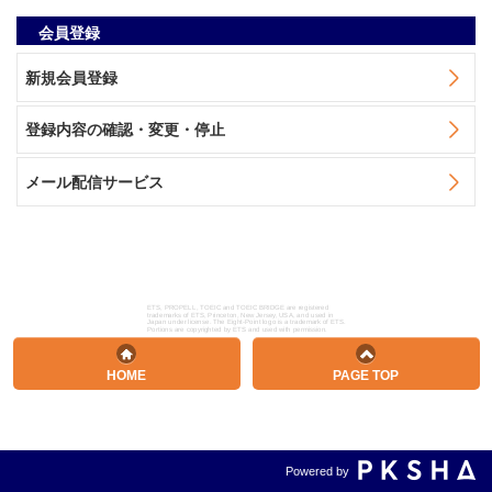
会員登録
新規会員登録
登録内容の確認・変更・停止
メール配信サービス
ETS, PROPELL, TOEIC and TOEIC BRIDGE are registered
trademarks of ETS, Princeton, New Jersey, USA, and used in
Japan under license. The Eight-Point logo is a trademark of ETS.
Portions are copyrighted by ETS and used with permission.
HOME
PAGE TOP
Powered by