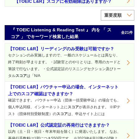
【TOEIC L&R】スコアに有効期限はありますか？
重要度順
『 TOEIC Listening & Reading Test 』 内を 「 ス
全21件
コア 」 でキーワード検索した結果
【TOEIC L&R】リーディングのみ受験は可能ですか？
セクションのみ実施しますので、一般のスケジュールとは異なり、
終了時刻が早まります。 ・試験官とのやりとりは、専用のカードと
筆談で行ないます。 ・公式認定証のリスニングセクション及びトー
タル
スコア
は「N/A
【TOEIC L&R】バウチャー申込の場合、インターネット
上でのスコア確認はできますか？
確認できます。 バウチャー申込（団体一括受験申込）の場合でも、
個人申込同様、インターネット上に
スコア
が表示されます。 ※IPテ
スト（団体特別受験制度）の
スコア
は、申込サイト上には
【TOEIC L&R】公式認定証の再発行はできますか？
以内（土・日・祝日・年末年始を除く）に発送いたします。 なお、
再発行手数料は1部につき550円です。 ※2023年4月以降の試験よ