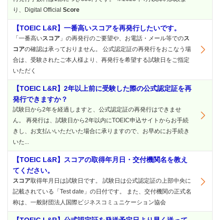
り、Digital Official
Score
【TOEIC L&R】一番高いスコアを再発行したいです。
「一番高い
スコア
」の再発行のご要望や、お電話・メール等での
ス
コア
の確認は承っておりません。 公式認定証の再発行をおこなう場
合は、受験されたご本人様より、再発行を希望する試験日をご指定
いただく
【TOEIC L&R】2年以上前に受験した際の公式認定証を再
発行できますか？
試験日から2年を経過しますと、公式認定証の再発行はできませ
ん。 再発行は、試験日から2年以内にTOEIC申込サイトからお手続
きし、お支払いいただいた場合に承りますので、お早めにお手続き
いた...
【TOEIC L&R】スコアの取得年月日・交付機関名を教え
てください。
スコア
取得年月日は試験日です。 試験日は公式認定証の上部中央に
記載されている「Test date」の日付です。 また、交付機関の正式名
称は、一般財団法人国際ビジネスコミュニケーション協会