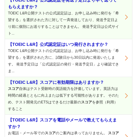
【TOEIC L&R】公式認定証を発送予定日より早く送って
もらえますか？
TOEIC L&R公開テストの公式認定証は、お申し込み時に発行を「希
望する」を選択された方に対して一斉発送しており、発送予定日よ
り前に個別にお送りすることはできません。 発送予定日は公式サイ
ト...
【TOEIC L&R】公式認定証はいつ発行されますか？
TOEIC L&R公開テストの公式認定証は、お申し込み時に発行を「希
望する」を選択された方に、試験日から30日以内に発送いたしま
す。 発送予定日は「公式認定証の発行・発送予定日」より確認でき
ま...
【TOEIC L&R】スコアに有効期限はありますか？
スコア
自体はテスト受験時の英語能力を評価しています。英語力は
時間の経過とともに向上または低下する可能性があります。 そのた
め、テスト開発元のETSはできるだけ最新の
スコア
を参照（利用）
すること
【TOEIC L&R】スコアを電話やメールで教えてもらえま
すか？
お電話・メール等での
スコア
のご案内は承っておりません。
スコア