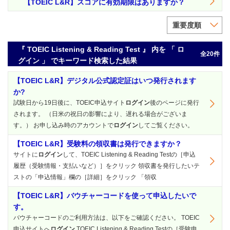
【TOEIC L&R】スコアに有効期限はありますか？
重要度順
『 TOEIC Listening & Reading Test 』 内を 「 ロ
全20件
グイン 」 でキーワード検索した結果
【TOEIC L&R】デジタル公式認定証はいつ発行されます
か?
試験日から19日後に、TOEIC申込サイト
ログイン
後のページに発行
されます。 （日米の祝日の影響により、遅れる場合がございま
す。） お申し込み時のアカウントで
ログイン
してご覧ください。
【TOEIC L&R】受験料の領収書は発行できますか？
サイトに
ログイン
して、TOEIC Listening & Reading Testの［申込
履歴（受験情報・支払いなど）］をクリック 領収書を発行したいテ
ストの「申込情報」欄の［詳細］をクリック 「領収
【TOEIC L&R】バウチャーコードを使って申込したいで
す。
バウチャーコードのご利用方法は、以下をご確認ください。 TOEIC
申込サイトへ
ログイン
TOEIC Listening & Reading Testの［受験申