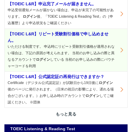
【TOEIC L&R】申込完了メールが届きません。
申込受領通知メールが届かない場合は、申込が未完了の可能性があ
ります。
ログイン
後、「TOEIC Listening & Reading Test」の［申
込履歴］より申込状況をご確認ください
【TOEIC L&R】リピート受験割引価格で申し込めませ
ん。
いただける制度です。 申込時にリピート受験割引価格が適用されな
い場合は、下記の原因が考えられます。 当初のお申し込みの際と異
なるアカウントで
ログイン
している 当初のお申し込みの際にバウチ
ャーコードを利用
【TOEIC L&R】公式認定証の再発行はできますか？
Certificate（デジタル公式認定証）が試験日から19日後に
ログイン
後のページに発行されます。（日米の祝日の影響により、遅れる場
合がございます。）お申し込み時のアカウントで
ログイン
してご確
認ください。 ※団体
もっと見る
TOEIC Listening & Reading Test