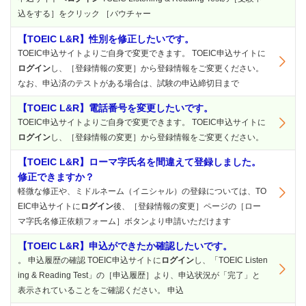
込をする］をクリック ［バウチャー
【TOEIC L&R】性別を修正したいです。
TOEIC申込サイトよりご自身で変更できます。 TOEIC申込サイトに
ログイン
し、［登録情報の変更］から登録情報をご変更ください。
なお、申込済のテストがある場合は、試験の申込締切日まで
【TOEIC L&R】電話番号を変更したいです。
TOEIC申込サイトよりご自身で変更できます。 TOEIC申込サイトに
ログイン
し、［登録情報の変更］から登録情報をご変更ください。
【TOEIC L&R】ローマ字氏名を間違えて登録しました。
修正できますか？
軽微な修正や、ミドルネーム（イニシャル）の登録については、TO
EIC申込サイトに
ログイン
後、［登録情報の変更］ページの［ロー
マ字氏名修正依頼フォーム］ボタンより申請いただけます
【TOEIC L&R】申込ができたか確認したいです。
。 申込履歴の確認 TOEIC申込サイトに
ログイン
し、「TOEIC Listen
ing & Reading Test」の［申込履歴］より、申込状況が「完了」と
表示されていることをご確認ください。 申込