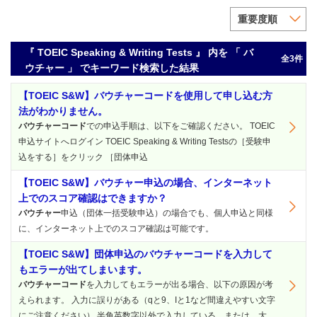
重要度順
『 TOEIC Speaking & Writing Tests 』 内を 「 バ
全3件
ウチャー 」 でキーワード検索した結果
【TOEIC S&W】バウチャーコードを使用して申し込む方
法がわかりません。
バウチャーコード
での申込手順は、以下をご確認ください。 TOEIC
申込サイトへログイン TOEIC Speaking & Writing Testsの［受験申
込をする］をクリック ［団体申込
【TOEIC S&W】バウチャー申込の場合、インターネット
上でのスコア確認はできますか？
バウチャー
申込（団体一括受験申込）の場合でも、個人申込と同様
に、インターネット上でのスコア確認は可能です。
【TOEIC S&W】団体申込のバウチャーコードを入力して
もエラーが出てしまいます。
バウチャーコード
を入力してもエラーが出る場合、以下の原因が考
えられます。 入力に誤りがある（qと9、Iと1など間違えやすい文字
にご注意ください） 半角英数字以外で入力している、または、大