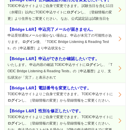
TOEIC申込サイトよりご自身で変更できます。 試験当日を含む11日
（水曜日）以内にTOEIC申込サイトに
ログイン
し、［登録情報の変
更］より住所をご変更ください。 なお、公式認定証は試験当日を
【Bridge L&R】申込完了メールが届きません。
申込受領通知メールが届かない場合は、申込が未完了の可能性があ
ります。
ログイン
後、「TOEIC Bridge Listening & Reading Test
s」の［申込履歴］より申込状況をご
【Bridge L&R】申込ができたか確認したいです。
いたします。 申込内容の確認 TOEIC申込サイトに
ログイン
し、「T
OEIC Bridge Listening & Reading Tests」の［申込履歴］より、支
払状況が「完了」と表示されて
【Bridge L&R】電話番号を変更したいです。
TOEIC申込サイトよりご自身で変更できます。 TOEIC申込サイトに
ログイン
し、［登録情報の変更］から登録情報をご変更ください。
【Bridge L&R】性別を修正したいです。
TOEIC申込サイトよりご自身で変更できます。 TOEIC申込サイトに
ログイン
し、［登録情報の変更］から登録情報をご変更ください。
なお、申込済のテストがある場合は、試験の申込締切日までに変更