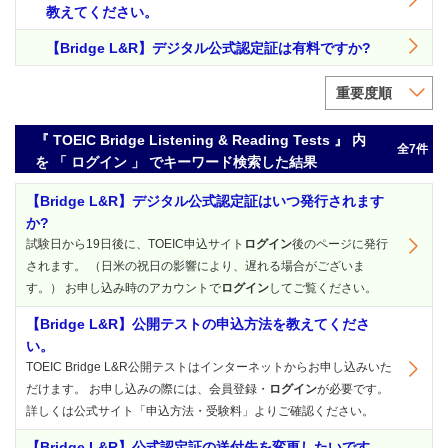
教えてください。
【Bridge L&R】デジタル公式認定証は有料ですか?
重要度順
『 TOEIC Bridge Listening & Reading Tests 』 内
全7件
を 「 ログイン 」 でキーワード検索した結果
【Bridge L&R】デジタル公式認定証はいつ発行されます
か?
試験日から19日後に、TOEIC申込サイト
ログイン
後のページに発行
されます。 （日米の祝日の影響により、遅れる場合がございま
す。） お申し込み時のアカウントで
ログイン
してご覧ください。
【Bridge L&R】公開テストの申込方法を教えてくださ
い。
TOEIC Bridge L&R公開テストはインターネットからお申し込みいた
だけます。 お申し込みの際には、会員登録・
ログイン
が必要です。
詳しくは公式サイト「申込方法・受験料」よりご確認ください。
【Bridge L&R】公式認定証の送付先を変更したいです。