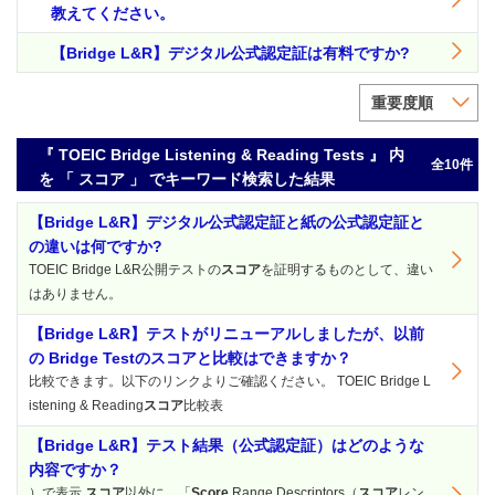
教えてください。
【Bridge L&R】デジタル公式認定証は有料ですか?
重要度順
『 TOEIC Bridge Listening & Reading Tests 』 内
全10件
を 「 スコア 」 でキーワード検索した結果
【Bridge L&R】デジタル公式認定証と紙の公式認定証と
の違いは何ですか?
TOEIC Bridge L&R公開テストの
スコア
を証明するものとして、違い
はありません。
【Bridge L&R】テストがリニューアルしましたが、以前
の Bridge Testのスコアと比較はできますか？
比較できます。以下のリンクよりご確認ください。 TOEIC Bridge L
istening & Reading
スコア
比較表
【Bridge L&R】テスト結果（公式認定証）はどのような
内容ですか？
）で表示
スコア
以外に、「
Score
Range Descriptors（
スコア
レン