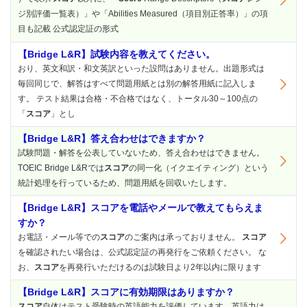
ジ別評価一覧表）」や「Abilities Measured（項目別正答率）」の項
目も記載 公式認定証の形式
【Bridge L&R】試験内容を教えてください。
おり、英文和訳・和文英訳といった設問はありません。出題形式は
毎回同じで、解答はすべて問題用紙とは別の解答用紙に記入しま
す。 テスト結果は合格・不合格ではなく、トータル30～100点の
「
スコア
」とし
【Bridge L&R】答え合わせはできますか？
試験問題・解答を公表していないため、答え合わせはできません。
TOEIC Bridge L&Rでは
スコア
の同一化（イクエイティング）という
統計処理を行っているため、問題用紙を回収いたします。
【Bridge L&R】スコアを電話やメールで教えてもらえま
すか？
お電話・メール等での
スコア
のご案内は承っておりません。
スコア
を確認されたい場合は、公式認定証の再発行をご依頼ください。 な
お、
スコア
を再発行いただけるのは試験日より2年以内に限ります
【Bridge L&R】スコアに有効期限はありますか？
スコア
自体はテスト受験時の英語能力を評価しています。英語力は