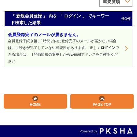
重要度順
『 新規会員登録 』 内を 「 ログイン 」 でキーワー
全1件
ド検索した結果
会員登録完了のメールが届きません。
会員登録手続き後、1時間以内に登録完了のメールが届かない場合
は、手続きが完了していない可能性があります。 正しく
ログイン
で
きる場合は、［登録情報の変更］からE-mailアドレスをご確認くだ
さい
ETS, PROPELL, TOEIC and TOEIC BRIDGE are registered
trademarks of ETS, Princeton, New Jersey, USA, and used in
Japan under license. The Eight-Point logo is a trademark of ETS.
Portions are copyrighted by ETS and used with permission.
HOME
PAGE TOP
Powered by