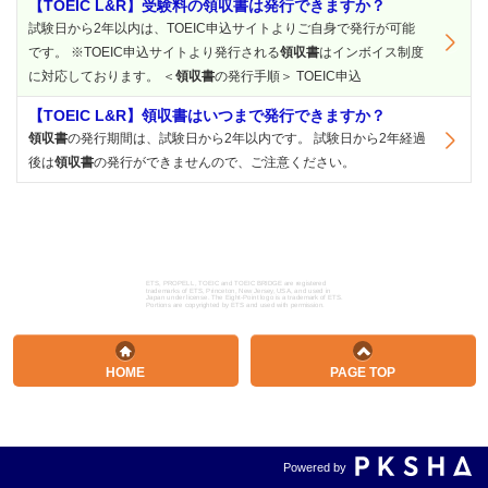
【TOEIC L&R】受験料の領収書は発行できますか？
試験日から2年以内は、TOEIC申込サイトよりご自身で発行が可能
です。 ※TOEIC申込サイトより発行される
領収書
はインボイス制度
に対応しております。 ＜
領収書
の発行手順＞ TOEIC申込
【TOEIC L&R】領収書はいつまで発行できますか？
領収書
の発行期間は、試験日から2年以内です。 試験日から2年経過
後は
領収書
の発行ができませんので、ご注意ください。
ETS, PROPELL, TOEIC and TOEIC BRIDGE are registered
trademarks of ETS, Princeton, New Jersey, USA, and used in
Japan under license. The Eight-Point logo is a trademark of ETS.
Portions are copyrighted by ETS and used with permission.
HOME
PAGE TOP
Powered by