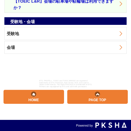
【TOEIC L&R】会場の駐車場や駐輪場は利用できます
か？
受験地・会場
受験地
会場
ETS, PROPELL, TOEIC and TOEIC BRIDGE are registered
trademarks of ETS, Princeton, New Jersey, USA, and used in
Japan under license. The Eight-Point logo is a trademark of ETS.
Portions are copyrighted by ETS and used with permission.
HOME
PAGE TOP
Powered by