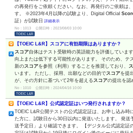
の再発行をご依頼ください。なお、再発行のご依頼は、
す。 ※2023年4月以降の試験より、Digital Official
Scor
証）が試験日
詳細表示
No：1013
公開日時：2023/08/03 10:00
TOEIC L&R
【TOEIC L&R】スコアに有効期限はありますか？
スコア
自体はテスト受験時の英語能力を評価していま
向上または低下する可能性があります。 そのため、テス
新の
スコア
を参照（利用）することを推奨しており、
います。 ただし、採用、出願などの目的で
スコア
を提
が、その方針に基づいて2年を超える
スコア
の提出を認
No：1010
公開日時：2024/04/16 10:00
TOEIC L&R
【TOEIC L&R】公式認定証はいつ発行されますか？
TOEIC L&R公開テストの公式認定証は、お申し込み
た方に、試験日から30日以内に発送いたします。 発
送予定日」より確認できます。 【デジタル公式認定証
定証は試験日から19日後にログイン後のページに発行