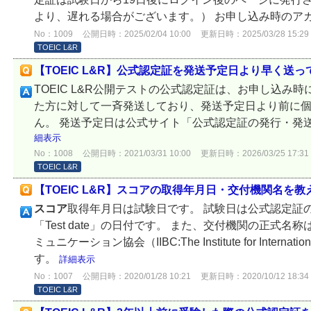
より、遅れる場合がございます。） お申し込み時のアカ.
No：1009
公開日時：2025/02/04 10:00
更新日時：2025/03/28 15:29
TOEIC L&R
【TOEIC L&R】公式認定証を発送予定日より早く送
TOEIC L&R公開テストの公式認定証は、お申し込み
た方に対して一斉発送しており、発送予定日より前に
ん。 発送予定日は公式サイト「公式認定証の発行・発
細表示
No：1008
公開日時：2021/03/31 10:00
更新日時：2026/03/25 17:31
TOEIC L&R
【TOEIC L&R】スコアの取得年月日・交付機関名を
スコア
取得年月日は試験日です。 試験日は公式認定証
「Test date」の日付です。 また、交付機関の正式
ミュニケーション協会（IIBC:The Institute for Internation
す。
詳細表示
No：1007
公開日時：2020/01/28 10:21
更新日時：2020/10/12 18:34
TOEIC L&R