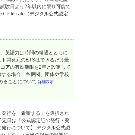
試験日より2年以内に限り可能で
e
Certificate（デジタル公式認定
す。英語力は時間の経過とともに
ト開発元のETSはできるだけ最
スコア
の有効期限を2年と設定して
出する場合、各機関、団体や学校
めることについて
詳細表示
時に発行を「希望する」を選択され
送予定日は「公式認定証の発行・発
の発行について】 デジタル公式認
されます。（日米の祝日の影響に