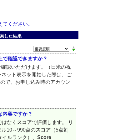
教えてください。
検索した結果
ト上で確認できますか？
で確認いただけます。（日米の祝
ーネット表示を開始した際は、ご
すので、お申し込み時のアカウン
うな内容ですか？
ではなく
スコア
で評価します。 リ
ル10～990点の
スコア
（5点刻
センタイルランク）、
Score