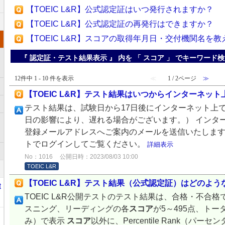
【TOEIC L&R】公式認定証はいつ発行されますか？
【TOEIC L&R】公式認定証の再発行はできますか？
【TOEIC L&R】スコアの取得年月日・交付機関名を
『 認定証・テスト結果表示 』 内を 「 スコア 」 でキーワード
12件中 1 - 10 件を表示
≪
1 / 2ページ
≫
【TOEIC L&R】テスト結果はいつからインターネッ
テスト結果は、試験日から17日後にインターネット上
日の影響により、遅れる場合がございます。） インタ
登録メールアドレスへご案内のメールを送信いたしま
トでログインしてご覧ください。
詳細表示
No：1016
公開日時：2023/08/03 10:00
TOEIC L&R
【TOEIC L&R】テスト結果（公式認定証）はどのよ
t
TOEIC L&R公開テストのテスト結果は、合格・不合格
スニング、リーディングの各
スコア
が5～495点、トータ
み）で表示
スコア
以外に、Percentile Rank（パー