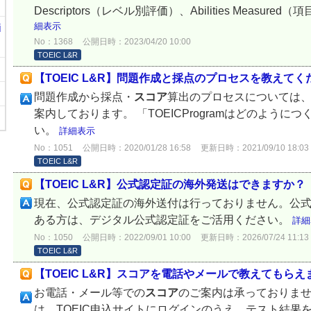
Descriptors（レベル別評価）、Abilities Meas
細表示
i
No：1368
公開日時：2023/04/20 10:00
TOEIC L&R
【TOEIC L&R】問題作成と採点のプロセスを教えてく
問題作成から採点・
スコア
算出のプロセスについては、
案内しております。 「TOEICProgramはどのよう
い。
詳細表示
No：1051
公開日時：2020/01/28 16:58
更新日時：2021/09/10 18:03
TOEIC L&R
【TOEIC L&R】公式認定証の海外発送はできますか？
現在、公式認定証の海外送付は行っておりません。公
ある方は、デジタル公式認定証をご活用ください。
詳細
No：1050
公開日時：2022/09/01 10:00
更新日時：2026/07/24 11:13
TOEIC L&R
【TOEIC L&R】スコアを電話やメールで教えてもらえ
お電話・メール等での
スコア
のご案内は承っておりま
は、TOEIC申込サイトにログインのうえ、テスト結果