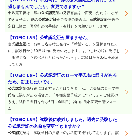
望しませんでしたが、変更できますか？
申込完了後は、紙の
公式認定証
の発行有無をご変更いただくことが
できません。 紙の
公式認定証
をご希望の場合は、
公式認定証
発送予
定日以降に、再発行のお手続き（有料）をお願いいたします。
【TOEIC L&R】公式認定証が届きません。
公式認定証
は、お申し込み時に発行を「希望する」を選択された方
に、試験日から30日以内に発送いたします。 お申し込み時に発行を
「希望する」を選択されたにもかかわらず、試験日から35日を経過
してもお
【TOEIC L&R】公式認定証のローマ字氏名に誤りがある
ため、訂正したいです。
公式認定証
発行後に訂正することはできません。 ご登録のローマ字
氏名に誤りがある場合は、「各種変更手続きについて」をご確認の
うえ、試験日当日を含む6日（金曜日）以内に氏名変更申請フォー
ム
【TOEIC L&R】試験後に改姓しました。過去に受験した
公式認定証の名前を変更できますか？
公式認定証
は、試験当日の戸籍上のお名前で発行しております。 試