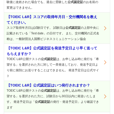
験後に改姓された場合でも、過去に受験した
公式認定証
のお名前の
変更はできません。
【TOEIC L&R】スコアの取得年月日・交付機関名を教え
てください。
スコア取得年月日は試験日です。 試験日は
公式認定証
の上部中央に
記載されている「Test date」の日付です。 また、交付機関の正式名
称は、一般財団法人国際ビジネスコミュニケーション協会
【TOEIC L&R】公式認定証を発送予定日より早く送って
もらえますか？
TOEIC L&R公開テストの
公式認定証
は、お申し込み時に発行を「希
望する」を選択された方に対して一斉発送しており、発送予定日よ
り前に個別にお送りすることはできません。 発送予定日は公式サイ
ト
【TOEIC L&R】公式認定証はいつ発行されますか？
TOEIC L&R公開テストの
公式認定証
は、お申し込み時に発行を「希
望する」を選択された方に、試験日から30日以内に発送いたしま
す。 発送予定日は「
公式認定証
の発行・発送予定日」より確認でき
ます