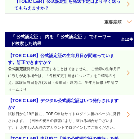
【TOEIC L&R】公式認定証を発送予定日より早く送っ
てもらえますか？
重要度順
『 公式認定証 』 内を 「 公式認定証 」 でキーワー
全12件
ド検索した結果
【TOEIC L&R】公式認定証の生年月日が間違っていま
す。訂正できますか？
公式認定証
発行後に訂正することはできません。 ご登録の生年月日
に誤りがある場合は、「各種変更手続きについて」をご確認のう
え、試験日当日を含む6日（金曜日）以内に、生年月日修正申請フ
ォームより
【TOEIC L&R】デジタル公式認定証はいつ発行されます
か?
試験日から19日後に、TOEIC申込サイトログイン後のページに発行
されます。 （日米の祝日の影響により、遅れる場合がございま
す。） お申し込み時のアカウントでログインしてご覧ください。
【TOEIC L&R】申込時に「紙の公式認定証の発行」を希