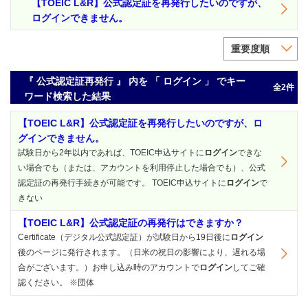
【TOEIC L&R】公式認定証を再発行したいのですが、
ログインできません。
重要度順
『 公式認定証再発行 』 内を 「 ログイン 」 でキー
全2件
ワード検索した結果
【TOEIC L&R】公式認定証を再発行したいのですが、ロ
グインできません。
試験日から2年以内であれば、TOEIC申込サイトに
ログイン
できな
い場合でも（または、アカウントを利用停止した場合でも）、公式
認定証の再発行手続きが可能です。 TOEIC申込サイトに
ログイン
で
きない
【TOEIC L&R】公式認定証の再発行はできますか？
Certificate（デジタル公式認定証）が試験日から19日後に
ログイン
後のページに発行されます。（日米の祝日の影響により、遅れる場
合がございます。）お申し込み時のアカウントで
ログイン
してご確
認ください。 ※団体