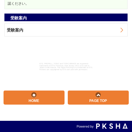
認ください。
受験案内
受験案内
ETS, PROPELL, TOEIC and TOEIC BRIDGE are registered
trademarks of ETS, Princeton, New Jersey, USA, and used in
Japan under license. The Eight-Point logo is a trademark of ETS.
Portions are copyrighted by ETS and used with permission.
HOME
PAGE TOP
Powered by