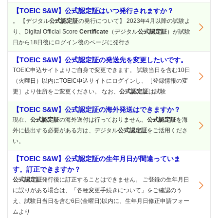
【TOEIC S&W】公式認定証はいつ発行されますか？
。 【デジタル
公式認定証
の発行について】 2023年4月以降の試験よ
り、Digital Official Score
Certificate
（デジタル
公式認定証
）が試験
日から18日後にログイン後のページに発行さ
【TOEIC S&W】公式認定証の発送先を変更したいです。
TOEIC申込サイトよりご自身で変更できます。 試験当日を含む10日
（火曜日）以内にTOEIC申込サイトにログインし、［登録情報の変
更］より住所をご変更ください。 なお、
公式認定証
は試験
【TOEIC S&W】公式認定証の海外発送はできますか？
現在、
公式認定証
の海外送付は行っておりません。
公式認定証
を海
外に提出する必要がある方は、デジタル
公式認定証
をご活用くださ
い。
【TOEIC S&W】公式認定証の生年月日が間違っていま
す。訂正できますか？
公式認定証
発行後に訂正することはできません。 ご登録の生年月日
に誤りがある場合は、「各種変更手続きについて」をご確認のう
え、試験日当日を含む6日(金曜日)以内に、生年月日修正申請フォー
ムより