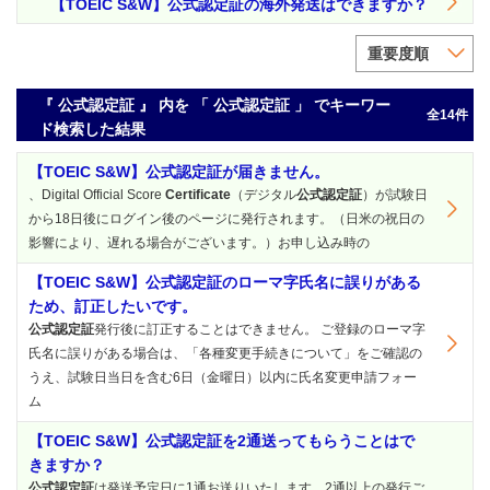
【TOEIC S&W】公式認定証の海外発送はできますか？
重要度順
『 公式認定証 』 内を 「 公式認定証 」 でキーワー
全14件
ド検索した結果
【TOEIC S&W】公式認定証が届きません。
、Digital Official Score
Certificate
（デジタル
公式認定証
）が試験日
から18日後にログイン後のページに発行されます。（日米の祝日の
影響により、遅れる場合がございます。）お申し込み時の
【TOEIC S&W】公式認定証のローマ字氏名に誤りがある
ため、訂正したいです。
公式認定証
発行後に訂正することはできません。 ご登録のローマ字
氏名に誤りがある場合は、「各種変更手続きについて」をご確認の
うえ、試験日当日を含む6日（金曜日）以内に氏名変更申請フォー
ム
【TOEIC S&W】公式認定証を2通送ってもらうことはで
きますか？
公式認定証
は発送予定日に1通お送りいたします。2通以上の発行ご