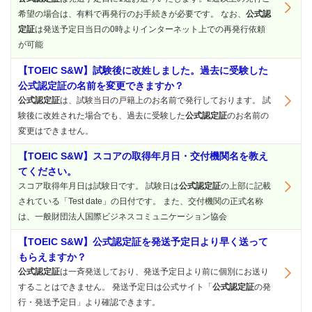
希望の場合は、有料で再発行のお手続きが必要です。 なお、
公式認
定証
は発送予定日当日の0時よりインターネット上での再発行依頼
が可能
【TOEIC S&W】試験後に改姓しました。過去に受験した
公式認定証の名前を変更できますか？
公式認定証
は、試験当日の戸籍上のお名前で発行しております。 試
験後に改姓された場合でも、過去に受験した
公式認定証
のお名前の
変更はできません。
【TOEIC S&W】スコアの取得年月日・交付機関名を教え
てください。
スコア取得年月日は試験日です。 試験日は
公式認定証
の上部に記載
されている「Test date」の日付です。 また、交付機関の正式名称
は、一般財団法人国際ビジネスコミュニケーション協会
【TOEIC S&W】公式認定証を発送予定日より早く送って
もらえますか？
公式認定証
は一斉発送しており、発送予定日より前に個別にお送り
することはできません。 発送予定日は公式サイト「
公式認定証
の発
行・発送予定日」より確認できます。