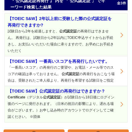
『 公式認定証再発行 』 内を 「 公式認定証 」 でキ
全3件
ーワード検索した結果
【TOEIC S&W】2年以上前に受験した際の公式認定証を
再発行できますか?
試験日から2年を経過しますと、
公式認定証
の再発行はできませ
ん。 再発行は、試験日から2年以内にTOEIC申込サイトからお手続
きし、お支払いいただいた場合に承りますので、お早めにお手続き
いただく
【TOEIC S&W】一番高いスコアを再発行したいです。
「一番高いスコア」の再発行のご要望や、お電話・メール等でのス
コアの確認は承っておりません。
公式認定証
の再発行をおこなう場
合は、受験されたご本人様より、再発行を希望する試験日をご指定
【TOEIC S&W】公式認定証の再発行はできますか？
Certificate
（デジタル
公式認定証
）が試験日から18日後にログイン
後のページに発行されます。（日米の祝日の影響により、遅れる場
合がございます。）お申し込み時のアカウントでログインしてご確
認ください。 ※団体