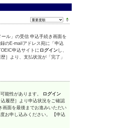
メール」の受信 申込手続き画面を
のE-mailアドレス宛に「申込
OEIC申込サイトに
ログイン
し、
ts」の［申込履歴］より、支払状況が「完了」
の可能性があります。
ログイン
ests」の［申込履歴］より申込状況をご確認
続き画面を最後までお進みいただい
度お申し込みください。 【申込