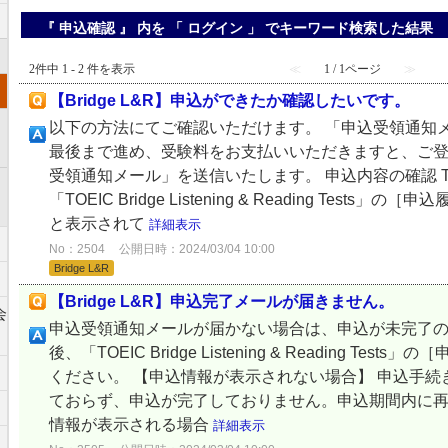
『 申込確認 』 内を 「 ログイン 」 でキーワード検索した結果
2件中 1 - 2 件を表示
≪
1 / 1ページ
≫
【Bridge L&R】申込ができたか確認したいです。
以下の方法にてご確認いただけます。 「申込受領通知
最後まで進め、受験料をお支払いいただきますと、ご登録
受領通知メール」を送信いたします。 申込内容の確認 T
「TOEIC Bridge Listening & Reading Tes
と表示されて
詳細表示
No：2504
公開日時：2024/03/04 10:00
Bridge L&R
【Bridge L&R】申込完了メールが届きません。
会
申込受領通知メールが届かない場合は、申込が未完了
後、「TOEIC Bridge Listening & Reading T
ください。 【申込情報が表示されない場合】 申込手
ておらず、申込が完了しておりません。申込期間内に再
情報が表示される場合
詳細表示