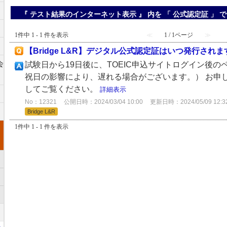
『 テスト結果のインターネット表示 』 内を 「 公式認定証 」
1件中 1 - 1 件を表示
≪
1 / 1ページ
≫
【Bridge L&R】デジタル公式認定証はいつ発行されま
会
試験日から19日後に、TOEIC申込サイトログイン後の
祝日の影響により、遅れる場合がございます。） お申
してご覧ください。
詳細表示
No：12321
公開日時：2024/03/04 10:00
更新日時：2024/05/09 12:3
Bridge L&R
1件中 1 - 1 件を表示