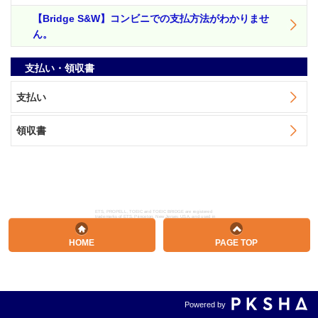
【Bridge S&W】コンビニでの支払方法がわかりませ
ん。
支払い・領収書
支払い
領収書
ETS, PROPELL, TOEIC and TOEIC BRIDGE are registered
trademarks of ETS, Princeton, New Jersey, USA, and used in
Japan under license. The Eight-Point logo is a trademark of ETS.
Portions are copyrighted by ETS and used with permission.
HOME
PAGE TOP
Powered by