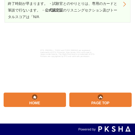
終了時刻が早まります。 ・試験官とのやりとりは、専用のカードと
筆談で行ないます。 ・
公式認定証
のリスニングセクション及びトー
タルスコアは「N/A
ETS, PROPELL, TOEIC and TOEIC BRIDGE are registered
trademarks of ETS, Princeton, New Jersey, USA, and used in
Japan under license. The Eight-Point logo is a trademark of ETS.
Portions are copyrighted by ETS and used with permission.
HOME
PAGE TOP
Powered by