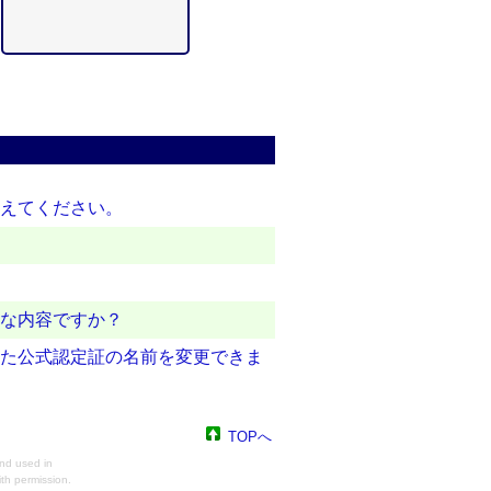
教えてください。
うな内容ですか？
験した公式認定証の名前を変更できま
TOPへ
nd used in
th permission.