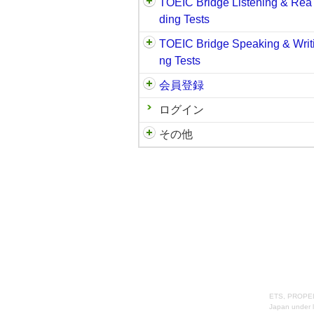
TOEIC Bridge Listening & Rea
ding Tests
TOEIC Bridge Speaking & Writ
ng Tests
会員登録
ログイン
その他
ETS, PROPELL
Japan under l