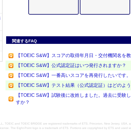
i
関連するFAQ
【TOEIC S&W】スコアの取得年月日・交付機関名を
【TOEIC S&W】公式認定証はいつ発行されますか？
【TOEIC S&W】一番高いスコアを再発行したいです。
【TOEIC S&W】テスト結果（公式認定証）はどのよ
【TOEIC S&W】試験後に改姓しました。過去に受
すか？
, TOEIC and TOEIC BRIDGE are registered trademarks of ETS, Princeton, New Jersey, USA, a
icense. The Eight-Point logo is a trademark of ETS. Portions are copyrighted by ETS and used wi