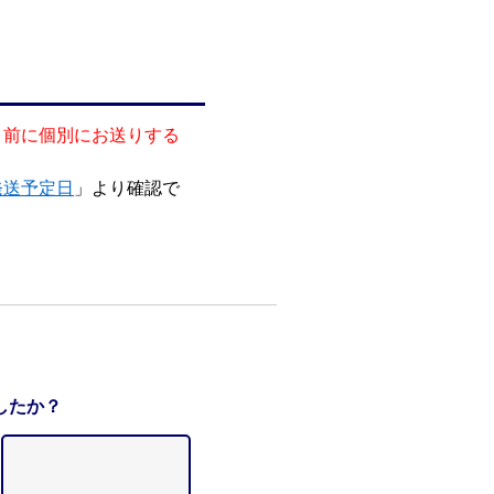
り前に個別にお送りする
発送予定日
」より確認で
したか？