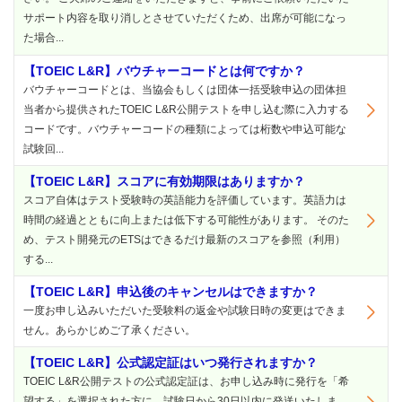
サポート内容を取り消しとさせていただくため、出席が可能になっ
た場合...
【TOEIC L&R】バウチャーコードとは何ですか？
バウチャーコードとは、当協会もしくは団体一括受験申込の団体担
当者から提供されたTOEIC L&R公開テストを申し込む際に入力する
コードです。バウチャーコードの種類によっては桁数や申込可能な
試験回...
【TOEIC L&R】スコアに有効期限はありますか？
スコア自体はテスト受験時の英語能力を評価しています。英語力は
時間の経過とともに向上または低下する可能性があります。 そのた
め、テスト開発元のETSはできるだけ最新のスコアを参照（利用）
する...
【TOEIC L&R】申込後のキャンセルはできますか？
一度お申し込みいただいた受験料の返金や試験日時の変更はできま
せん。あらかじめご了承ください。
【TOEIC L&R】公式認定証はいつ発行されますか？
TOEIC L&R公開テストの公式認定証は、お申し込み時に発行を「希
望する」を選択された方に、試験日から30日以内に発送いたしま