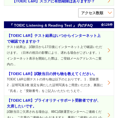
【TOEIC L&R】スコアに有効期限はありますか？
アクセス数順
全128件
『 TOEIC Listening & Reading Test 』 内のFAQ
【TOEIC L&R】テスト結果はいつからインターネット上
で確認できますか？
テスト結果は、試験日から17日後にインターネット上で確認いただ
けます。（日米の祝日の影響により、遅れる場合がございます。）
インターネット表示を開始した際は、ご登録メールアドレスへご案
内の...
【TOEIC L&R】試験当日の持ち物を教えてください。
TOEIC L&R公開テストの持ち物は以下のとおりです。 1．受験票
2．証明写真1枚 規定を満たした証明写真をご用意いただき、裏面に
「氏名」と「受験番号」をご記入いただいたうえで...
【TOEIC L&R】プライオリティサポート受験者ですが、
欠席したいです。
試験当日ご欠席される場合は、IIBC試験運営センターへご連絡くだ
さい。 ご欠席のご連絡をいただきますと、事前にご依頼いただいた