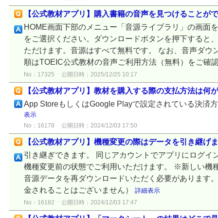
【公式教材アプリ】購入書籍の音声を見つけることが
HOME画面下部のメニュー「音源ライブラリ」の画面
をご選択ください。ダウンロードボタンを押下すると
ただけます。音源はすべて無料です。 なお、音声ダウ
順はTOEIC公式教材の音声ご利用方法（無料）をご確
No：17325
公開日時：2025/12/25 10:17
【公式教材アプリ】教材を購入する際の支払方法は何
App StoreもしくはGoogle Playで設定されてい
表示
No：16178
公開日時：2024/12/03 17:50
【公式教材アプリ】機種変更の際はデータを引き継げ
引き継ぎできます。 同じアカウントでアプリにログイ
機種変更前の状態でご利用いただけます。 ※新しい機
音源データを再ダウンロードいただく必要があります
金されることはございません）
詳細表示
No：16182
公開日時：2024/12/03 17:47