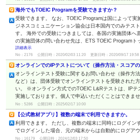
海外でもTOEIC Programを受験できますか？
受験できます。 なお、TOEIC Programは国によっ
ジネスコミュニケーション協会は日本国内でのみテス
す。 海外での受験につきましては、各国の実施団体へ
の実施団体の問い合わせ先は、ETS TOEIC Progr
詳細表示
No：2176
公開日時：2020/02/03 11:20
更新日時：2020/09/17 19:58
オンラインでのIPテストについて（操作方法・スコア
オンラインテスト受験に関するお問い合わせ（操作方
など）は、団体受験でオンラインテストを受験された方
い。 ※オンライン方式でのTOEIC L&Rテストは、I
実施しております。個人で申込いただくことはできま
No：5286
公開日時：2025/02/17 10:00
【公式教材アプリ】複数の端末で利用できますか。
利用できます。 ただし、複数の端末に同時にログイン
でログインした場合、元の端末からは自動的にログア
No：16179
公開日時：2024/12/03 17:50