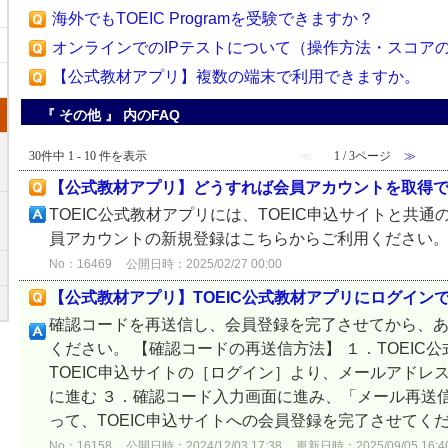
海外でもTOEIC Programを受験できますか？
オンラインでのIPテストについて（操作方法・スコア
【公式教材アプリ】複数の端末で利用できますか。
『 その他 』 内のFAQ
30件中 1 - 10 件を表示
≪
1 / 3ページ
≫
【公式教材アプリ】どうすれば会員アカウントを取得
TOEIC公式教材アプリには、TOEIC申込サイトと共
員アカウントの新規登録はこちらからご利用ください
No：16469
公開日時：2025/02/27 00:00
【公式教材アプリ】TOEIC公式教材アプリにログイン
確認コードを再送信し、会員登録を完了させてから、
ください。 【確認コードの再送信方法】 １．TOEIC
TOEIC申込サイトの［ログイン］より、メールアドレ
に進む ３．確認コード入力画面に進み、「メール再送
って、TOEIC申込サイトへの会員登録を完了させてく
No：16158
公開日時：2024/12/03 17:38
更新日時：2025/09/05 16:4