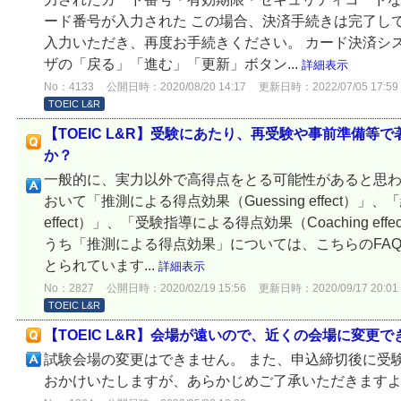
ード番号が入力された この場合、決済手続きは完了し
入力いただき、再度お手続きください。 カード決済シ
ザの「戻る」「進む」「更新」ボタン...
詳細表示
No：4133
公開日時：2020/08/20 14:17
更新日時：2022/07/05 17:59
TOEIC L&R
【TOEIC L&R】受験にあたり、再受験や事前準備等
か？
一般的に、実力以外で高得点をとる可能性があると思
おいて「推測による得点効果（Guessing effect）」、「
effect）」、「受験指導による得点効果（Coaching ef
うち「推測による得点効果」については、こちらのFA
とられています...
詳細表示
No：2827
公開日時：2020/02/19 15:56
更新日時：2020/09/17 20:01
TOEIC L&R
【TOEIC L&R】会場が遠いので、近くの会場に変更
試験会場の変更はできません。 また、申込締切後に受
おかけいたしますが、あらかじめご了承いただきます