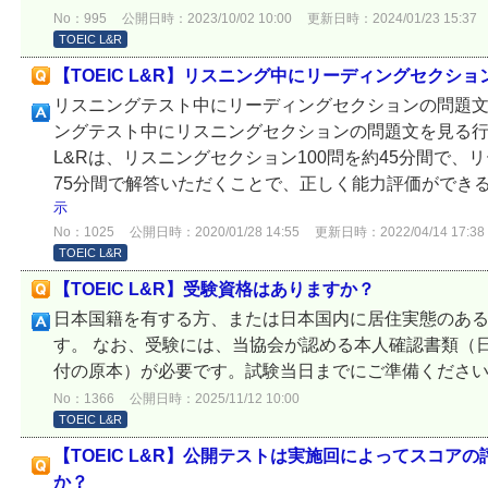
No：995
公開日時：2023/10/02 10:00
更新日時：2024/01/23 15:37
TOEIC L&R
【TOEIC L&R】リスニング中にリーディングセクシ
リスニングテスト中にリーディングセクションの問題文
ングテスト中にリスニングセクションの問題文を見る行為
L&Rは、リスニングセクション100問を約45分間で、
75分間で解答いただくことで、正しく能力評価ができ
示
No：1025
公開日時：2020/01/28 14:55
更新日時：2022/04/14 17:38
TOEIC L&R
【TOEIC L&R】受験資格はありますか？
日本国籍を有する方、または日本国内に居住実態のあ
す。 なお、受験には、当協会が認める本人確認書類（
付の原本）が必要です。試験当日までにご準備くださ
No：1366
公開日時：2025/11/12 10:00
TOEIC L&R
【TOEIC L&R】公開テストは実施回によってスコア
か？