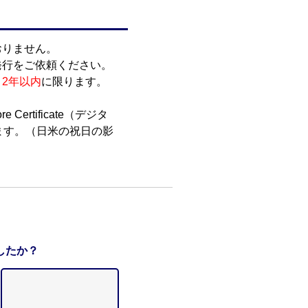
おりません。
発行をご依頼ください。
2年以内
に限ります。
e Certificate（デジタ
ます。（日米の祝日の影
したか？