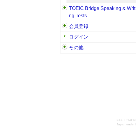
TOEIC Bridge Speaking & Writ
ng Tests
会員登録
ログイン
その他
ETS, PROPELL
Japan under l