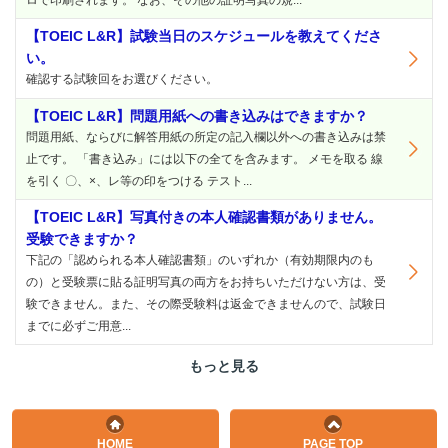
ロで印刷されます。 なお、その他の証明写真の規...
【TOEIC L&R】試験当日のスケジュールを教えてくださ
い。
確認する試験回をお選びください。
【TOEIC L&R】問題用紙への書き込みはできますか？
問題用紙、ならびに解答用紙の所定の記入欄以外への書き込みは禁
止です。 「書き込み」には以下の全てを含みます。 メモを取る 線
を引く 〇、×、レ等の印をつける テスト...
【TOEIC L&R】写真付きの本人確認書類がありません。
受験できますか？
下記の「認められる本人確認書類」のいずれか（有効期限内のも
の）と受験票に貼る証明写真の両方をお持ちいただけない方は、受
験できません。また、その際受験料は返金できませんので、試験日
までに必ずご用意...
もっと見る
HOME
PAGE TOP