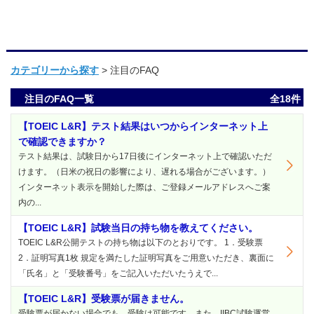
カテゴリーから探す
>
注目のFAQ
注目のFAQ一覧
全18件
【TOEIC L&R】テスト結果はいつからインターネット上
で確認できますか？
テスト結果は、試験日から17日後にインターネット上で確認いただ
けます。（日米の祝日の影響により、遅れる場合がございます。）
インターネット表示を開始した際は、ご登録メールアドレスへご案
内の...
【TOEIC L&R】試験当日の持ち物を教えてください。
TOEIC L&R公開テストの持ち物は以下のとおりです。 1．受験票
2．証明写真1枚 規定を満たした証明写真をご用意いただき、裏面に
「氏名」と「受験番号」をご記入いただいたうえで...
【TOEIC L&R】受験票が届きません。
受験票が届かない場合でも、受験は可能です。また、IIBC試験運営