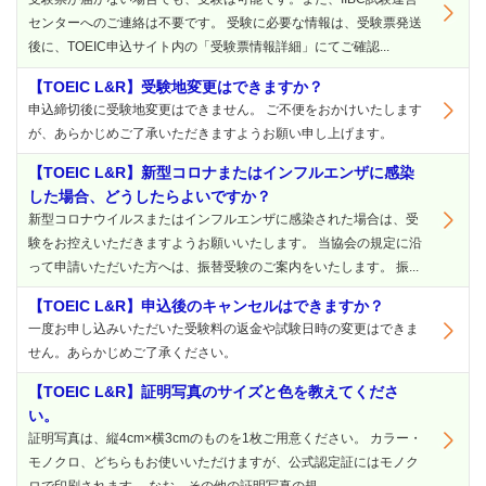
センターへのご連絡は不要です。 受験に必要な情報は、受験票発送
後に、TOEIC申込サイト内の「受験票情報詳細」にてご確認...
【TOEIC L&R】受験地変更はできますか？
申込締切後に受験地変更はできません。 ご不便をおかけいたします
が、あらかじめご了承いただきますようお願い申し上げます。
【TOEIC L&R】新型コロナまたはインフルエンザに感染
した場合、どうしたらよいですか？
新型コロナウイルスまたはインフルエンザに感染された場合は、受
験をお控えいただきますようお願いいたします。 当協会の規定に沿
って申請いただいた方へは、振替受験のご案内をいたします。 振...
【TOEIC L&R】申込後のキャンセルはできますか？
一度お申し込みいただいた受験料の返金や試験日時の変更はできま
せん。あらかじめご了承ください。
【TOEIC L&R】証明写真のサイズと色を教えてくださ
い。
証明写真は、縦4cm×横3cmのものを1枚ご用意ください。 カラー・
モノクロ、どちらもお使いいただけますが、公式認定証にはモノク