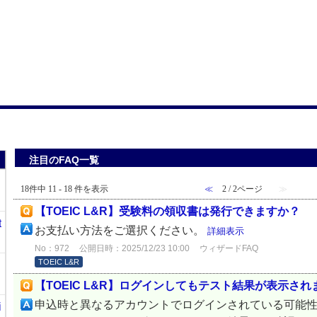
注目のFAQ一覧
18件中 11 - 18 件を表示
≪
2 / 2ページ
≫
【TOEIC L&R】受験料の領収書は発行できますか？
t
お支払い方法をご選択ください。
詳細表示
No：972
公開日時：2025/12/23 10:00
ウィザードFAQ
TOEIC L&R
【TOEIC L&R】ログインしてもテスト結果が表示され
申込時と異なるアカウントでログインされている可能性
i