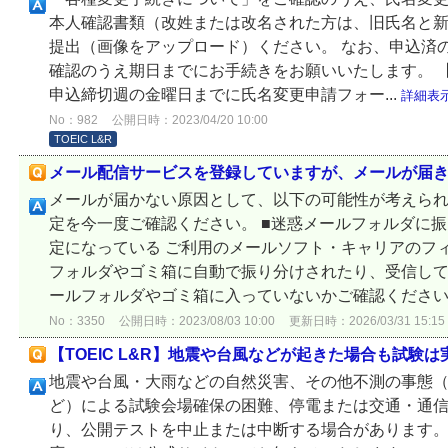
本人確認書類（改姓または改名された方は、旧氏名と
提出（画像をアップロード）ください。 なお、申込済
確認のうえ期日までにお手続きをお願いいたします。 
申込締切週の金曜日までに氏名変更申請フォー...
詳細表
No：982
公開日時：2023/04/20 10:00
TOEIC L&R
メール配信サービスを登録していますが、メールが届
メールが届かない原因として、以下の可能性が考えられ
定を今一度ご確認ください。 ■迷惑メールフォルダに
定になっている ご利用のメールソフト・キャリアのフ
フォルダやゴミ箱に自動で振り分けされたり、受信し
ールフォルダやゴミ箱に入っていないかご確認ください。 
No：3350
公開日時：2023/08/03 10:00
更新日時：2026/03/31 15:15
【TOEIC L&R】地震や台風などが起きた場合も試験
地震や台風・大雨などの自然災害、その他不測の事態
ど）による試験会場確保の困難、停電または交通・通
り、公開テストを中止または中断する場合があります。