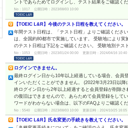
ントであらためてログインし、テスト結果をご確認く
No：1017
公開日時：2023/08/03 10:00
TOEIC L&R
【TOEIC L&R】今後のテスト日程を教えてください。
年間テスト日程は、「テスト日程」よりご確認ください。 
は、全国約80都市で実施しています。 受験地により
のテスト日程は下記をご確認ください。 受験地別テス
No：1053
公開日時：2023/01/24 00:00
更新日時：2024/04/16 10:40
TOEIC L&R
ログインできません。
最終ログイン日から10年以上経過している場合、会員
インいただくことができません。 (2022年3月23日
終ログイン日から2年以上経過すると会員登録が削除さ
の復旧はできませんので、あらためて会員登録をしてい
ワードがわからない場合は、以下のFAQよりご確認くださ
No：5540
公開日時：2023/08/03 10:00
更新日時：2024/10/25 16:05
【TOEIC L&R】氏名変更の手続きを教えてください。
「各種変更手続きについて」をご確認のうえ、氏名変