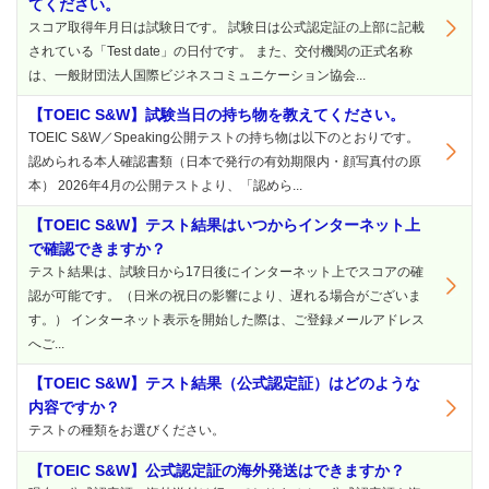
てください。
スコア取得年月日は試験日です。 試験日は公式認定証の上部に記載
されている「Test date」の日付です。 また、交付機関の正式名称
は、一般財団法人国際ビジネスコミュニケーション協会...
【TOEIC S&W】試験当日の持ち物を教えてください。
TOEIC S&W／Speaking公開テストの持ち物は以下のとおりです。
認められる本人確認書類（日本で発行の有効期限内・顔写真付の原
本） 2026年4月の公開テストより、「認めら...
【TOEIC S&W】テスト結果はいつからインターネット上
で確認できますか？
テスト結果は、試験日から17日後にインターネット上でスコアの確
認が可能です。（日米の祝日の影響により、遅れる場合がございま
す。） インターネット表示を開始した際は、ご登録メールアドレス
へご...
【TOEIC S&W】テスト結果（公式認定証）はどのような
内容ですか？
テストの種類をお選びください。
【TOEIC S&W】公式認定証の海外発送はできますか？