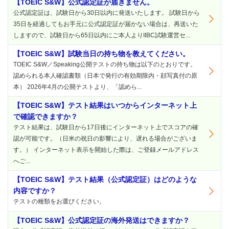
【TOEIC S&W】公式認定証が届きません。
公式認定証は、試験日から30日以内に発送いたします。 試験日から
35日を経過してもお手元に公式認定証が届かない場合は、再送いた
しますので、試験日から65日以内にご本人よりIIBC試験運営セ...
【TOEIC S&W】試験当日の持ち物を教えてください。
TOEIC S&W／Speaking公開テストの持ち物は以下のとおりです。
認められる本人確認書類（日本で発行の有効期限内・顔写真付の原
本） 2026年4月の公開テストより、「認めら...
【TOEIC S&W】テスト結果はいつからインターネット上
で確認できますか？
テスト結果は、試験日から17日後にインターネット上でスコアの確
認が可能です。（日米の祝日の影響により、遅れる場合がございま
す。） インターネット表示を開始した際は、ご登録メールアドレス
へご...
【TOEIC S&W】テスト結果（公式認定証）はどのような
内容ですか？
テストの種類をお選びください。
【TOEIC S&W】公式認定証の海外発送はできますか？