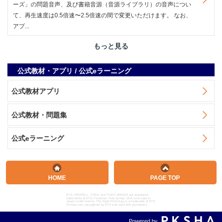
ーズ」の問題音声、及び書籍音源（音源ライブラリ）の音声につい
て、再生速度は0.5倍速〜2.5倍速の間で変更いただけます。 なお、
アプ...
もっと見る
公式教材・アプリ / 公式eラーニング
公式教材アプリ
公式教材・問題集
公式eラーニング
HOME
PAGE TOP
ETS, PROPELL, TOEIC and TOEIC BRIDGE are registered
trademarks of ETS, Princeton, New Jersey, USA, and used in
Japan under license. The Eight-Point logo is a trademark of ETS.
Portions are copyrighted by ETS and used with permission.
Powered by