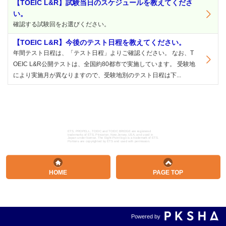
【TOEIC L&R】試験当日のスケジュールを教えてくださ
い。
確認する試験回をお選びください。
【TOEIC L&R】今後のテスト日程を教えてください。
年間テスト日程は、「テスト日程」よりご確認ください。 なお、T
OEIC L&R公開テストは、全国約80都市で実施しています。 受験地
により実施月が異なりますので、受験地別のテスト日程は下...
ETS, PROPELL, TOEIC and TOEIC BRIDGE are registered
trademarks of ETS, Princeton, New Jersey, USA, and used in
Japan under license. The Eight-Point logo is a trademark of ETS.
Portions are copyrighted by ETS and used with permission.
HOME
PAGE TOP
Powered by