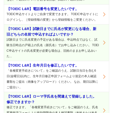
【TOEIC L&R】電話番号を変更したいです。
TOEIC申込サイトよりご自身で変更できます。 TOEIC申込サイトに
ログインし、［登録情報の変更］から登録情報をご変更ください。
【TOEIC L&R】試験日までに氏名が変更になる場合、新
旧どちらの名前で申込すればよいですか？
試験日までに氏名変更の予定がある場合は、申込時点ではなく、試
験当日時点の戸籍上の氏名（新氏名）でお申し込みください。 TOEI
C申込サイトの氏名変更が必要な場合は、旧姓のままお申し込みい
た...
【TOEIC L&R】生年月日を修正したいです。
「各種変更手続きについて」をご確認のうえ、試験日当日を含む6
日(金曜日)以内に、生年月日修正申請フォームより規定の本人確認
書類をご提出（画像をアップロード）ください。 なお、期日以降に
ご提出い...
【TOEIC L&R】ローマ字氏名を間違えて登録しました。
修正できますか？
修正できます。 「各種変更手続きについて」をご確認のうえ、氏名
変更申請フォームより有効期限内の本人確認書類（改姓または改名