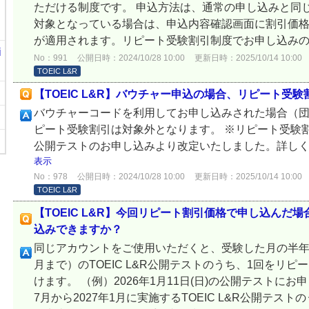
ただける制度です。 申込方法は、通常の申し込みと同
対象となっている場合は、申込内容確認画面に割引価
が適用されます。リピート受験割引制度でお申し込みの際
i
No：991
公開日時：2024/10/28 10:00
更新日時：2025/10/14 10:00
TOEIC L&R
【TOEIC L&R】バウチャー申込の場合、リピート受
バウチャーコードを利用してお申し込みされた場合（
ピート受験割引は対象外となります。 ※リピート受験割引
公開テストのお申し込みより改定いたしました。詳し
表示
No：978
公開日時：2024/10/28 10:00
更新日時：2025/10/14 10:00
TOEIC L&R
【TOEIC L&R】今回リピート割引価格で申し込んだ
込みできますか？
同じアカウントをご使用いただくと、受験した月の半年
月まで）のTOEIC L&R公開テストのうち、1回をリ
けます。 （例）2026年1月11日(日)の公開テストにお
7月から2027年1月に実施するTOEIC L&R公開テス