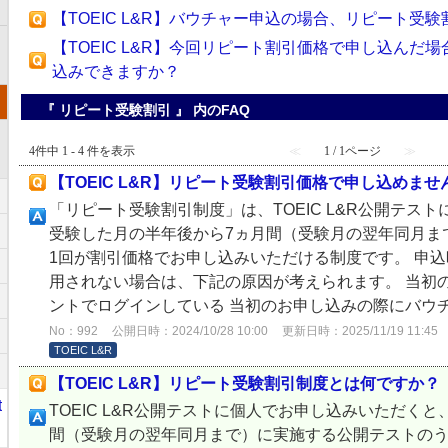
【TOEIC L&R】バウチャー申込の場合、リピート受
【TOEIC L&R】今回リピート割引価格で申し込んだ
込みできますか？
『 リピート受験割引 』 内のFAQ
4件中 1 - 4 件を表示
≪
1 / 1ページ
≫
【TOEIC L&R】リピート受験割引価格で申し込めませ
「リピート受験割引制度」は、TOEIC L&R公開テス
受験した月の半年後から7ヵ月間（受験月の翌年同月ま
1回が割引価格でお申し込みいただける制度です。 申
用されない場合は、下記の原因が考えられます。 当初
ントでログインしている 当初のお申し込みの際にバウチャ
No：992
公開日時：2024/10/28 10:00
更新日時：2025/11/19 11:45
TOEIC L&R
【TOEIC L&R】リピート受験割引制度とは何ですか？
t
TOEIC L&R公開テストに個人でお申し込みいただく
間（受験月の翌年同月まで）に実施する公開テストのう