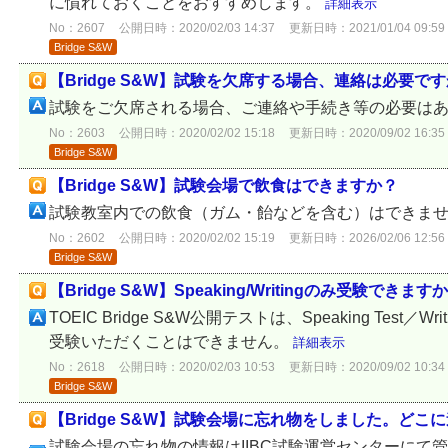
に慣れておくことをおすすめします。
詳細表示
No：2607
公開日時：2020/02/03 14:37
更新日時：2021/01/04 09:59
Bridge S&W
【Bridge S&W】試験を欠席する場合、連絡は必要で
試験をご欠席される場合、ご連絡や手続き等の必要は
No：2603
公開日時：2020/02/02 15:18
更新日時：2020/09/02 16:35
Bridge S&W
【Bridge S&W】試験会場で飲食はできますか？
試験教室内での飲食（ガム・飴などを含む）はできま
No：2602
公開日時：2020/02/02 15:19
更新日時：2026/02/06 12:56
Bridge S&W
【Bridge S&W】Speaking/Writingのみ受験できます
TOEIC Bridge S&W公開テストは、Speaking Test／W
受験いただくことはできません。
詳細表示
No：2618
公開日時：2020/02/03 10:53
更新日時：2020/09/02 10:34
Bridge S&W
【Bridge S&W】試験会場に忘れ物をしました。ど
試験会場の忘れ物の情報はIIBC試験運営センターにて