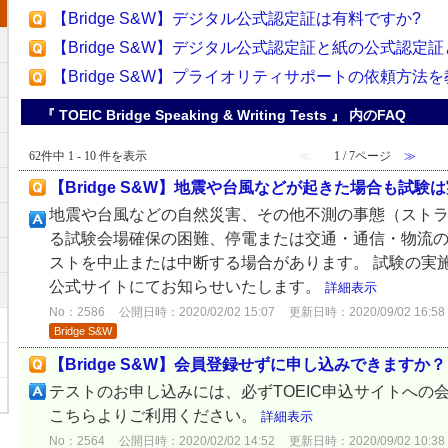
【Bridge S&W】デジタル公式認定証は有料ですか?
【Bridge S&W】デジタル公式認定証と紙の公式認定
【Bridge S&W】プライオリティサポートの依頼方法
『 TOEIC Bridge Speaking & Writing Tests 』 内のFAQ
62件中 1 - 10 件を表示
≪
1 / 7ページ
≫
【Bridge S&W】地震や台風などが起きた場合も試験
地震や台風などの自然災害、その他不測の事態（スト
る試験会場確保の困難、停電または交通・通信・物流
ストを中止または中断する場合があります。 試験の実
公式サイトにてお知らせいたします。
詳細表示
No：2586
公開日時：2020/02/02 15:07
更新日時：2020/09/02 16:58
Bridge S&W
【Bridge S&W】会員登録せずに申し込みできますか？
テストのお申し込みには、必ずTOEIC申込サイトへの
こちらよりご利用ください。
詳細表示
No：2564
公開日時：2020/02/02 14:52
更新日時：2020/09/02 10:38