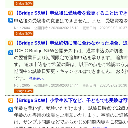
Bridge S&W
【Bridge S&W】申込後に受験者を変更することはで
申込後の受験者の変更はできません。また、受験資格
No：2604
公開日時：2020/02/02 15:18
更新日時：2020/09/02 10:37
Bridge S&W
【Bridge S&W】申込締切に間に合わなかった場合
TOEIC Bridge S&W公開テストは、通常申込の締
の翌営業日より期間限定で追加申込を承ります。 追加申込
す。 追加申込をご希望の際は、以下の点をご確認のう
期間中の試験日変更・キャンセルはできません。 お支
です。
詳細表示
No：2605
公開日時：2020/02/03 14:44
更新日時：2020/09/02 10:36
Bridge S&W
【Bridge S&W】小学生以下など、子どもでも受験は
年齢を問わず、受験いただけます。 試験日時点で12
年齢の方専用の環境をご用意いたします。事前のご連絡
は、サンプル問題などであらかじめ問題内容をご確認