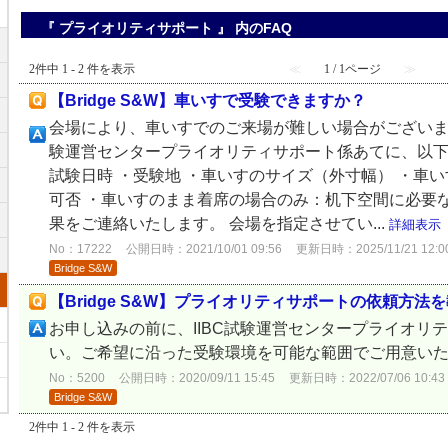
『 プライオリティサポート 』 内のFAQ
2件中 1 - 2 件を表示
≪
1 / 1ページ
≫
【Bridge S&W】車いすで受験できますか？
会場により、車いすでのご来場が難しい場合がございます
験運営センタープライオリティサポート係あてに、以下
試験日時 ・受験地 ・車いすのサイズ（外寸幅） ・車
可否 ・車いすのまま着席の場合のみ：机下空間に必要
果をご連絡いたします。 会場を指定させてい...
詳細表示
No：17222
公開日時：2021/10/01 09:56
更新日時：2025/11/21 12:0
Bridge S&W
【Bridge S&W】プライオリティサポートの依頼方法
お申し込みの前に、IIBC試験運営センタープライオリ
い。ご希望に沿った受験環境を可能な範囲でご用意い
No：5200
公開日時：2020/09/11 15:45
更新日時：2022/07/06 10:43
Bridge S&W
2件中 1 - 2 件を表示