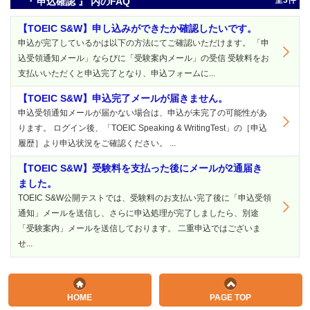
全3件
『 申込確認 』 内のFAQ
【TOEIC S&W】申し込みができたか確認したいです。
申込が完了しているかは以下の方法にてご確認いただけます。 「申
込受領通知メール」ならびに「受験案内メール」の受信 受験料をお
支払いいただくと申込完了となり、申込フォームに...
【TOEIC S&W】申込完了メールが届きません。
申込受領通知メールが届かない場合は、申込が未完了の可能性があ
ります。 ログイン後、「TOEIC Speaking & WritingTest」の［申込
履歴］より申込状況をご確認ください。 ...
【TOEIC S&W】受験料を支払った後にメールが2通届き
ました。
TOEIC S&W公開テストでは、受験料のお支払い完了後に「申込受領
通知」メールを送信し、さらに申込処理が完了しましたら、別途
「受験案内」メールを送信しております。 二重申込ではございま
せ...
HOME
PAGE TOP