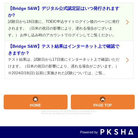
【Bridge S&W】デジタル公式認定証はいつ発行されます
か?
試験日から18日後に、TOEIC申込サイトログイン後のページに発行
されます。 （日米の祝日の影響により、遅れる場合がございま
す。） お申し込み時のアカウントでログインしてご覧ください。
【Bridge S&W】テスト結果はインターネット上で確認で
きますか？
テスト結果は、試験日から17日後にインターネット上で確認いただ
けます。（日米の祝日の影響により、遅れる場合がございます。）
※2024/2/18(日) 以前に実施された試験については、ご覧...
HOME
PAGE TOP
ETS, PROPELL, TOEIC and TOEIC BRIDGE are registered
trademarks of ETS, Princeton, New Jersey, USA, and used in
Japan under license. The Eight-Point logo is a trademark of ETS.
Portions are copyrighted by ETS and used with permission.
Powered by